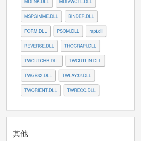
MDIINK.DLL
MDIVWCTL.DLL
MSPGIMME.DLL
BINDER.DLL
FORM.DLL
PSOM.DLL
rapi.dll
REVERSE.DLL
THOCRAPI.DLL
TWCUTCHR.DLL
TWCUTLIN.DLL
TWGB32.DLL
TWLAY32.DLL
TWORIENT.DLL
TWRECC.DLL
其他