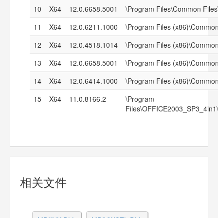
10
X64
12.0.6658.5001
\Program Files\Common Files
11
X64
12.0.6211.1000
\Program Files (x86)\Common
12
X64
12.0.4518.1014
\Program Files (x86)\Common
13
X64
12.0.6658.5001
\Program Files (x86)\Common
14
X64
12.0.6414.1000
\Program Files (x86)\Common
15
X64
11.0.8166.2
\Program
Files\OFFICE2003_SP3_4i
相关文件