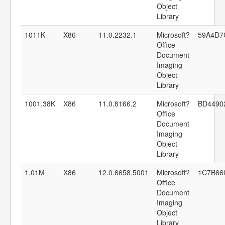
Object
Library
1011K
X86
11.0.2232.1
Microsoft?
59A4D7
Office
Document
Imaging
Object
Library
1001.38K
X86
11.0.8166.2
Microsoft?
BD4490
Office
Document
Imaging
Object
Library
1.01M
X86
12.0.6658.5001
Microsoft?
1C7B66
Office
Document
Imaging
Object
Library