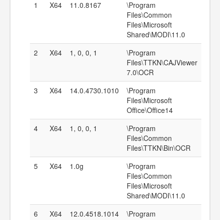
1
X64
11.0.8167
\Program
Files\Common
Files\Microsoft
Shared\MODI\11.0
2
X64
1, 0, 0, 1
\Program
Files\TTKN\CAJViewer
7.0\OCR
3
X64
14.0.4730.1010
\Program
Files\Microsoft
Office\Office14
4
X64
1, 0, 0, 1
\Program
Files\Common
Files\TTKN\Bin\OCR
5
X64
1.0g
\Program
Files\Common
Files\Microsoft
Shared\MODI\11.0
6
X64
12.0.4518.1014
\Program