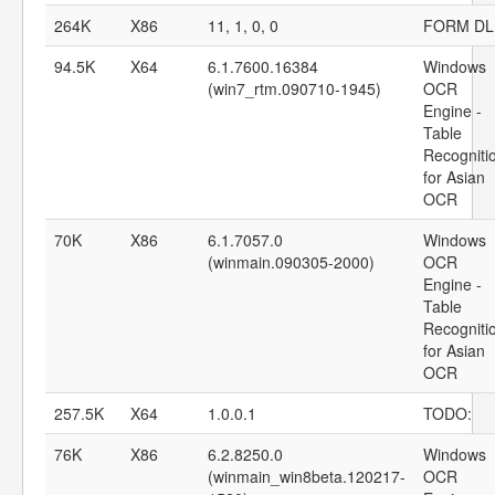
264K
X86
11, 1, 0, 0
FORM DL
94.5K
X64
6.1.7600.16384
Windows
(win7_rtm.090710-1945)
OCR
Engine -
Table
Recogniti
for Asian
OCR
70K
X86
6.1.7057.0
Windows
(winmain.090305-2000)
OCR
Engine -
Table
Recogniti
for Asian
OCR
257.5K
X64
1.0.0.1
TODO:
76K
X86
6.2.8250.0
Windows
(winmain_win8beta.120217-
OCR