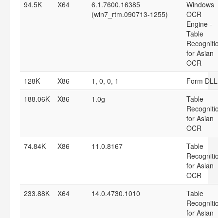
94.5K
X64
6.1.7600.16385
Windows
(win7_rtm.090713-1255)
OCR
Engine -
Table
Recogniti
for Asian
OCR
128K
X86
1, 0, 0, 1
Form DLL
188.06K
X86
1.0g
Table
Recogniti
for Asian
OCR
74.84K
X86
11.0.8167
Table
Recogniti
for Asian
OCR
233.88K
X64
14.0.4730.1010
Table
Recogniti
for Asian