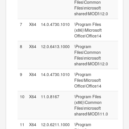
Files\Common
Files\microsoft
shared\MODI\12.0
7
X64
14.0.4730.1010
\Program Files
(x86)\Microsoft
Office\Office14
8
X64
12.0.6413.1000
\Program
Files\Common
Files\microsoft
shared\MODI\12.0
9
X64
14.0.4730.1010
\Program
Files\Microsoft
Office\Office14
10
X64
11.0.8167
\Program Files
(x86)\Common
Files\microsoft
shared\MODI\11.0
11
X64
12.0.6211.1000
\Program