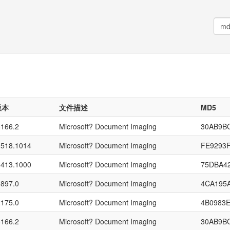
版本
文件描述
MD5
8166.2
Microsoft? Document Imaging
30AB9B
4518.1014
Microsoft? Document Imaging
FE9293
6413.1000
Microsoft? Document Imaging
75DBA4
1897.0
Microsoft? Document Imaging
4CA195
2175.0
Microsoft? Document Imaging
4B0983
8166.2
Microsoft? Document Imaging
30AB9B