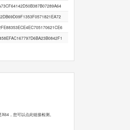
A73CF64142D50B387B07289A64
E2DB69D09F1353F0571821EA72
2FE88353ECE4EC705170621CE6
458EFAC167797D6BA23B0842F1
还是X64，您可以点此链接检测。