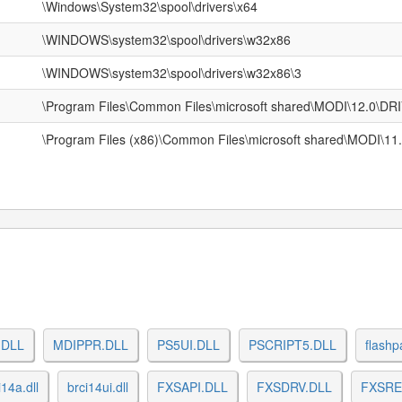
\Windows\System32\spool\drivers\x64
\WINDOWS\system32\spool\drivers\w32x86
\WINDOWS\system32\spool\drivers\w32x86\3
\Program Files\Common Files\microsoft shared\MODI\12.0\D
\Program Files (x86)\Common Files\microsoft shared\MODI\1
.DLL
MDIPPR.DLL
PS5UI.DLL
PSCRIPT5.DLL
flashp
i14a.dll
brci14ui.dll
FXSAPI.DLL
FXSDRV.DLL
FXSRE