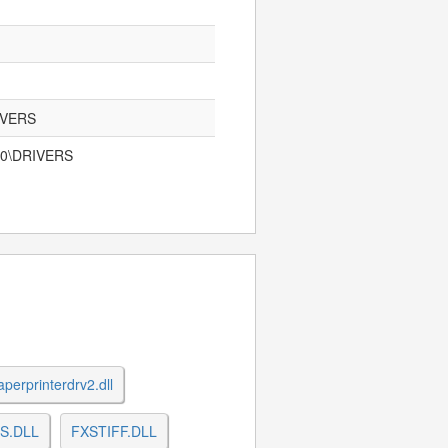
RIVERS
1.0\DRIVERS
aperprinterdrv2.dll
S.DLL
FXSTIFF.DLL