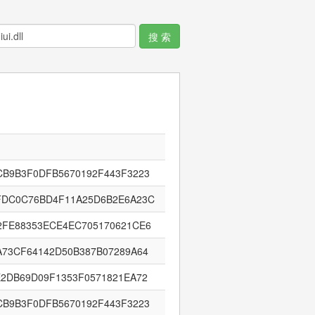
CB9B3F0DFB5670192F443F3223
FDC0C76BD4F11A25D6B2E6A23C
2FE88353ECE4EC705170621CE6
A73CF64142D50B387B07289A64
E2DB69D09F1353F0571821EA72
CB9B3F0DFB5670192F443F3223