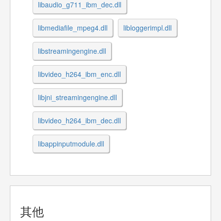
libaudio_g711_ibm_dec.dll
libmediafile_mpeg4.dll
libloggerimpl.dll
libstreamingengine.dll
libvideo_h264_ibm_enc.dll
libjni_streamingengine.dll
libvideo_h264_ibm_dec.dll
libappinputmodule.dll
其他