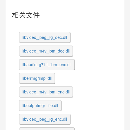
相关文件
libvideo_jpeg_ijg_dec.dll
libvideo_m4v_ibm_dec.dll
libaudio_g711_ibm_enc.dll
liberrmgrimpl.dll
libvideo_m4v_ibm_enc.dll
liboutputmgr_file.dll
libvideo_jpeg_ijg_enc.dll