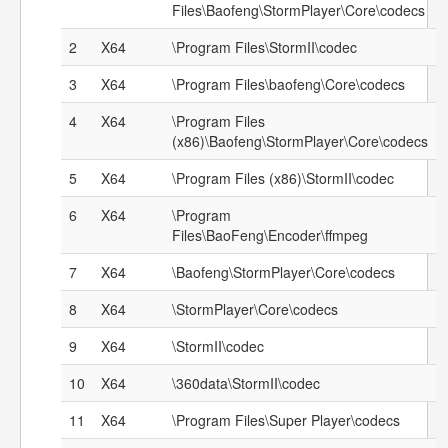
Files\Baofeng\StormPlayer\Core\codecs
2
X64
\Program Files\StormII\codec
3
X64
\Program Files\baofeng\Core\codecs
4
X64
\Program Files
(x86)\Baofeng\StormPlayer\Core\codecs
5
X64
\Program Files (x86)\StormII\codec
6
X64
\Program
Files\BaoFeng\Encoder\ffmpeg
7
X64
\Baofeng\StormPlayer\Core\codecs
8
X64
\StormPlayer\Core\codecs
9
X64
\StormII\codec
10
X64
\360data\StormII\codec
11
X64
\Program Files\Super Player\codecs