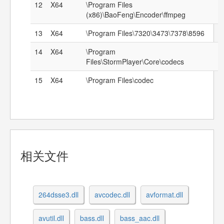
12
X64
\Program Files
(x86)\BaoFeng\Encoder\ffmpeg
13
X64
\Program Files\7320\3473\7378\8596
14
X64
\Program
Files\StormPlayer\Core\codecs
15
X64
\Program Files\codec
相关文件
264dsse3.dll
avcodec.dll
avformat.dll
avutil.dll
bass.dll
bass_aac.dll