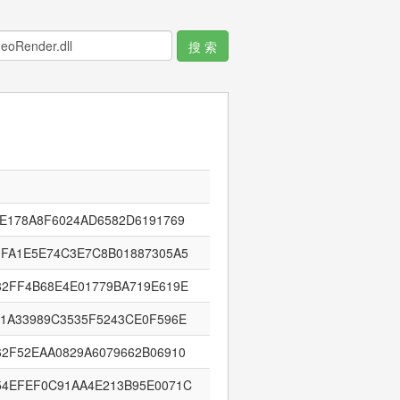
7E178A8F6024AD6582D6191769
1FA1E5E74C3E7C8B01887305A5
82FF4B68E4E01779BA719E619E
81A33989C3535F5243CE0F596E
62F52EAA0829A6079662B06910
54EFEF0C91AA4E213B95E0071C