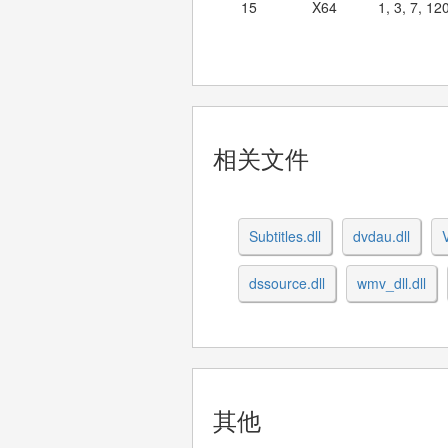
15
X64
1, 3, 7, 12
相关文件
Subtitles.dll
dvdau.dll
dssource.dll
wmv_dll.dll
其他