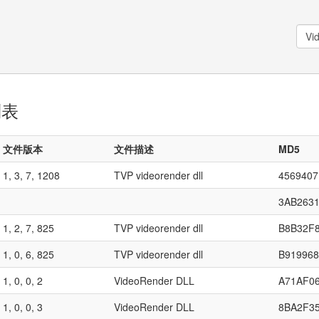
列表
文件版本
文件描述
MD5
1, 3, 7, 1208
TVP videorender dll
456940
3AB263
1, 2, 7, 825
TVP videorender dll
B8B32F
1, 0, 6, 825
TVP videorender dll
B91996
1, 0, 0, 2
VideoRender DLL
A71AF0
1, 0, 0, 3
VideoRender DLL
8BA2F3