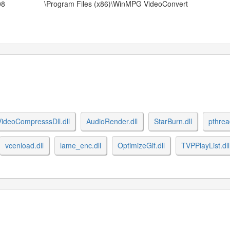
08
\Program Files (x86)\WinMPG VideoConvert
VideoCompresssDll.dll
AudioRender.dll
StarBurn.dll
pthrea
vcenload.dll
lame_enc.dll
OptimizeGif.dll
TVPPlayList.dll