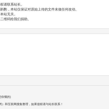
侵权请联系站长。
行斟酌，本站仅保证对原始上传的文件未做任何改动。
与本站无关。
部二维码给我们捐助。
 (这里为什么是#我想你懂的)
闭）和互联网搜集整理，如果侵权请与站长联系！