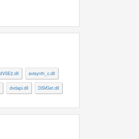
dVSE2.dll
avisynth_c.dll
dvdapi.dll
DSVGet.dll