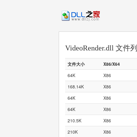
VideoRender.dll 文件
文件大小
X86/X64
64K
X86
168.14K
X86
64K
X86
64K
X86
210.5K
X86
210K
X86