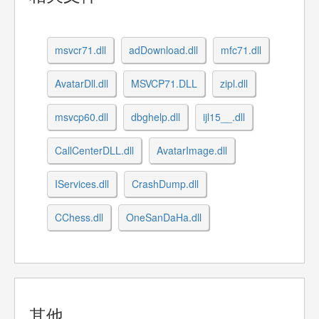
msvcr71.dll
adDownload.dll
mfc71.dll
AvatarDll.dll
MSVCP71.DLL
zipl.dll
msvcp60.dll
dbghelp.dll
ijl15__.dll
CallCenterDLL.dll
AvatarImage.dll
IServices.dll
CrashDump.dll
CChess.dll
OneSanDaHa.dll
其他