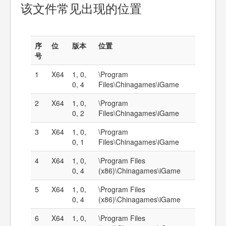
该文件常见出现的位置
序
位
版本
位置
号
1
X64
1, 0,
\Program
0, 4
Files\Chinagames\iGame
2
X64
1, 0,
\Program
0, 2
Files\Chinagames\iGame
3
X64
1, 0,
\Program
0, 1
Files\Chinagames\iGame
4
X64
1, 0,
\Program Files
0, 4
(x86)\Chinagames\iGame
5
X64
1, 0,
\Program Files
0, 4
(x86)\Chinagames\iGame
6
X64
1, 0,
\Program Files