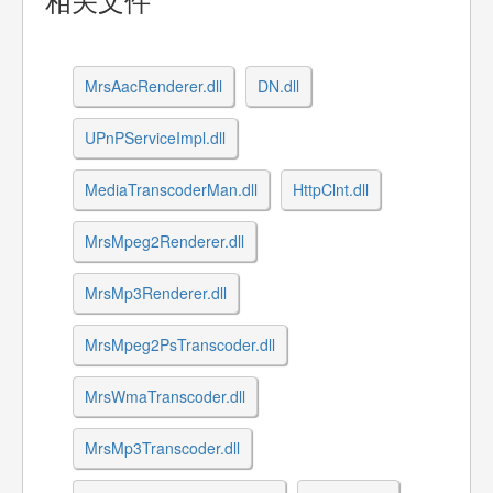
相关文件
MrsAacRenderer.dll
DN.dll
UPnPServiceImpl.dll
MediaTranscoderMan.dll
HttpClnt.dll
MrsMpeg2Renderer.dll
MrsMp3Renderer.dll
MrsMpeg2PsTranscoder.dll
MrsWmaTranscoder.dll
MrsMp3Transcoder.dll