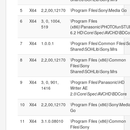
5
X64
2,2,00,12170
\Program Files\Sony\Media Go
6
X64
3, 0, 1004,
\Program Files
519
(x86)\Panasonic\PHOTOfunSTU
6.2 HD\Core\Spec\AVCHD\BDCo
7
X64
1.0.0.1
\Program Files\Common Files\S
Shared\SOHLib\Sony.Mrs
8
X64
2,2,00,12170
\Program Files (x86)\Common
Files\Sony
Shared\SOHLib\Sony.Mrs
9
X64
3, 0, 901,
\Program Files\Panasonic\HD
1416
Writer AE
2.0\Core\Spec\AVCHD\BDCore
10
X64
2,2,00,12170
\Program Files (x86)\Sony\Medi
Go
11
X64
3.1.0.08010
\Program Files (x86)\Common
Files\Sony