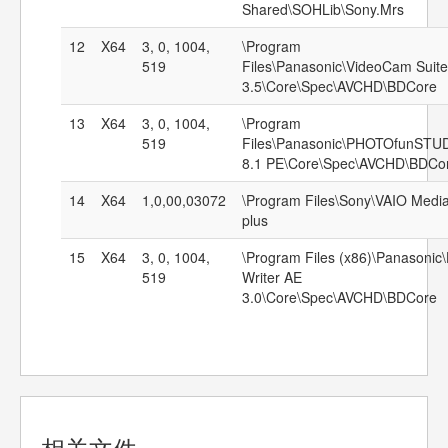
Shared\SOHLib\Sony.Mrs
12
X64
3, 0, 1004,
\Program
519
Files\Panasonic\VideoCam Suite
3.5\Core\Spec\AVCHD\BDCore
13
X64
3, 0, 1004,
\Program
519
Files\Panasonic\PHOTOfunSTU
8.1 PE\Core\Spec\AVCHD\BDCo
14
X64
1,0,00,03072
\Program Files\Sony\VAIO Medi
plus
15
X64
3, 0, 1004,
\Program Files (x86)\Panasonic
519
Writer AE
3.0\Core\Spec\AVCHD\BDCore