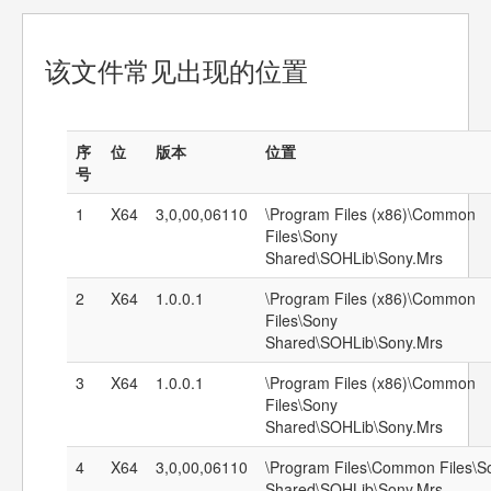
该文件常见出现的位置
序
位
版本
位置
号
1
X64
3,0,00,06110
\Program Files (x86)\Common
Files\Sony
Shared\SOHLib\Sony.Mrs
2
X64
1.0.0.1
\Program Files (x86)\Common
Files\Sony
Shared\SOHLib\Sony.Mrs
3
X64
1.0.0.1
\Program Files (x86)\Common
Files\Sony
Shared\SOHLib\Sony.Mrs
4
X64
3,0,00,06110
\Program Files\Common Files\S
Shared\SOHLib\Sony.Mrs