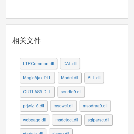
相关文件
LTP.Common.dll
DAL.dll
MagicAjax.DLL
Model.dll
BLL.dll
OUTLAS9.DLL
sendto9.dll
prjwiz16.dll
msowcf.dll
msodraa9.dll
webpage.dll
msdetect.dll
sqlparse.dll
startwiz.dll
signer.dll