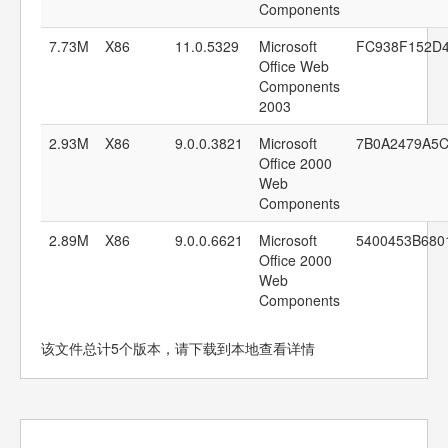
Components
7.73M
X86
11.0.5329
Microsoft
FC938F152D
Office Web
Components
2003
2.93M
X86
9.0.0.3821
Microsoft
7B0A2479A5C
Office 2000
Web
Components
2.89M
X86
9.0.0.6621
Microsoft
5400453B680
Office 2000
Web
Components
该文件总计5个版本，请下载到本地查看详情