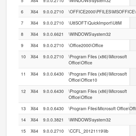
5
X64
9.0.0.2710
\WINDOWS\system32
6
X64
9.0.0.2710
\OFFICE2000\PFILES\MSOFFICE
7
X64
9.0.0.2710
\U8SOFT\QuickImport\U8M
8
X64
9.0.0.6621
\WINDOWS\system32
9
X64
9.0.0.2710
\Office2000\Office
10
X64
9.0.0.2710
\Program Files (x86)\Microsoft
Office\Office
11
X64
9.0.0.6430
\Program Files (x86)\Microsoft
Office\Office10
12
X64
9.0.0.6430
\Program Files (x86)\Microsoft
Office\Office
13
X64
9.0.0.6430
\Program Files\Microsoft Office\Off
14
X64
9.0.0.3821
\WINDOWS\system32
15
X64
9.0.0.2710
\CCFL_20121119\lib