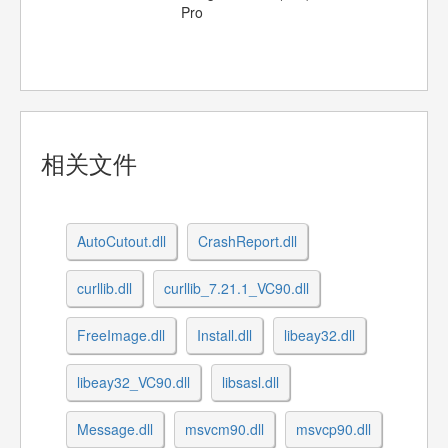
Pro
相关文件
AutoCutout.dll
CrashReport.dll
curllib.dll
curllib_7.21.1_VC90.dll
FreeImage.dll
Install.dll
libeay32.dll
libeay32_VC90.dll
libsasl.dll
Message.dll
msvcm90.dll
msvcp90.dll