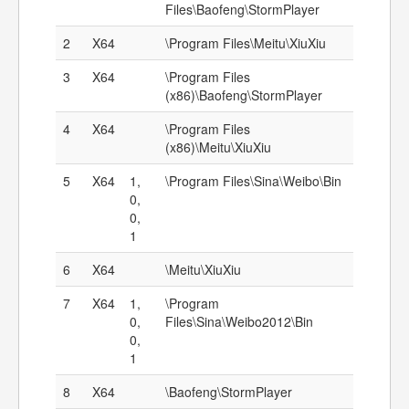
Files\Baofeng\StormPlayer
2
X64
\Program Files\Meitu\XiuXiu
3
X64
\Program Files
(x86)\Baofeng\StormPlayer
4
X64
\Program Files
(x86)\Meitu\XiuXiu
5
X64
1,
\Program Files\Sina\Weibo\Bin
0,
0,
1
6
X64
\Meitu\XiuXiu
7
X64
1,
\Program
0,
Files\Sina\Weibo2012\Bin
0,
1
8
X64
\Baofeng\StormPlayer