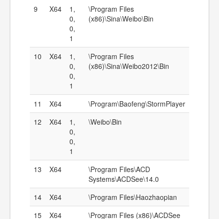
9
X64
1,
\Program Files
0,
(x86)\Sina\Weibo\Bin
0,
1
10
X64
1,
\Program Files
0,
(x86)\Sina\Weibo2012\Bin
0,
1
11
X64
\Program\Baofeng\StormPlayer
12
X64
1,
\Weibo\Bin
0,
0,
1
13
X64
\Program Files\ACD
Systems\ACDSee\14.0
14
X64
\Program Files\Haozhaopian
15
X64
\Program Files (x86)\ACDSee