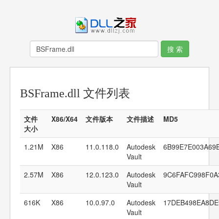
BSFrame.dll 文件列表
文件
X86/X64
文件版本
文件描述
MD5
大小
1.21M
X86
11.0.118.0
Autodesk
6B99E7E003A69
Vault
2.57M
X86
12.0.123.0
Autodesk
9C6FAFC998F0A
Vault
616K
X86
10.0.97.0
Autodesk
17DEB498EA8DE
Vault