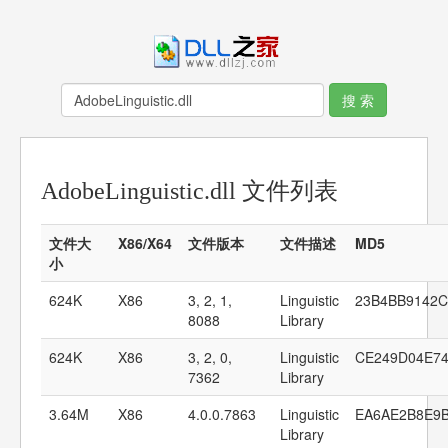
AdobeLinguistic.dll 文件列表
文件大
X86/X64
文件版本
文件描述
MD5
小
624K
X86
3, 2, 1,
Linguistic
23B4BB9142C
8088
Library
624K
X86
3, 2, 0,
Linguistic
CE249D04E74
7362
Library
3.64M
X86
4.0.0.7863
Linguistic
EA6AE2B8E9B
Library