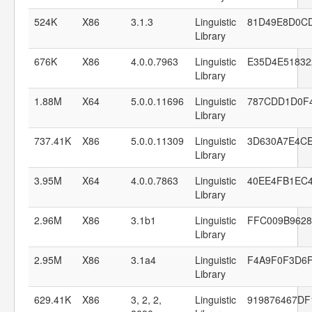
524K
X86
3.1.3
Linguistic
81D49E8D0C
Library
676K
X86
4.0.0.7963
Linguistic
E35D4E51832
Library
1.88M
X64
5.0.0.11696
Linguistic
787CDD1D0F
Library
737.41K
X86
5.0.0.11309
Linguistic
3D630A7E4C
Library
3.95M
X64
4.0.0.7863
Linguistic
40EE4FB1EC
Library
2.96M
X86
3.1b1
Linguistic
FFC009B9628
Library
2.95M
X86
3.1a4
Linguistic
F4A9F0F3D6
Library
629.41K
X86
3, 2, 2,
Linguistic
919876467DF