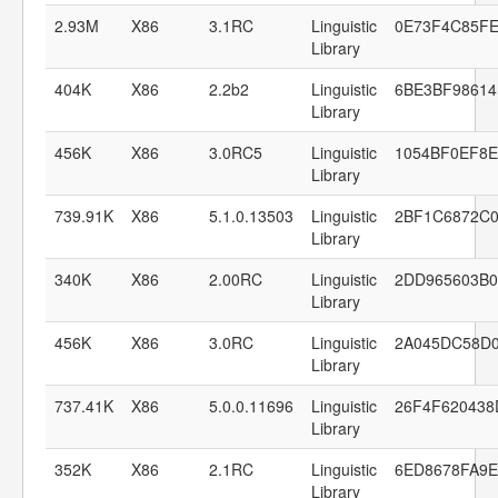
2.93M
X86
3.1RC
Linguistic
0E73F4C85FE
Library
404K
X86
2.2b2
Linguistic
6BE3BF98614
Library
456K
X86
3.0RC5
Linguistic
1054BF0EF8
Library
739.91K
X86
5.1.0.13503
Linguistic
2BF1C6872C
Library
340K
X86
2.00RC
Linguistic
2DD965603B
Library
456K
X86
3.0RC
Linguistic
2A045DC58D
Library
737.41K
X86
5.0.0.11696
Linguistic
26F4F62043
Library
352K
X86
2.1RC
Linguistic
6ED8678FA9
Library