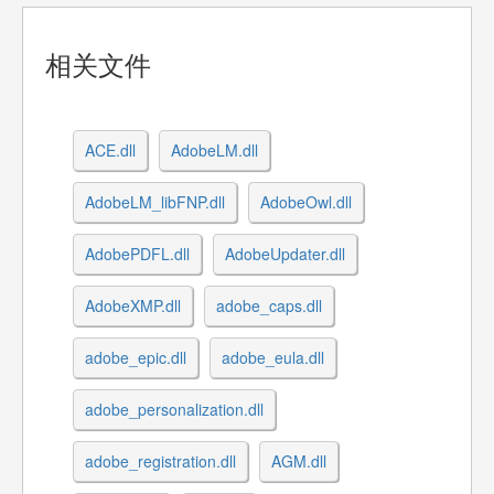
相关文件
ACE.dll
AdobeLM.dll
AdobeLM_libFNP.dll
AdobeOwl.dll
AdobePDFL.dll
AdobeUpdater.dll
AdobeXMP.dll
adobe_caps.dll
adobe_epic.dll
adobe_eula.dll
adobe_personalization.dll
adobe_registration.dll
AGM.dll