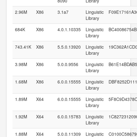
8090
Library
2.96M
X86
3.1a7
Linguistic
F09E17161A3
Library
684K
X86
4.0.1.10335
Linguistic
BC40086754
Library
743.41K
X86
5.5.0.13920
Linguistic
19C362A1CD
Library
3.98M
X86
5.0.0.9556
Linguistic
B61E14BDAB5
Library
1.68M
X86
6.0.0.15555
Linguistic
DBF8252D11
Library
1.89M
X64
6.0.0.15555
Linguistic
5F8C9D4378C
Library
1.92M
X64
6.0.0.15783
Linguistic
1C827231209
Library
1.88M
X64
5.0.0.11309
Linguistic
C0100C58679