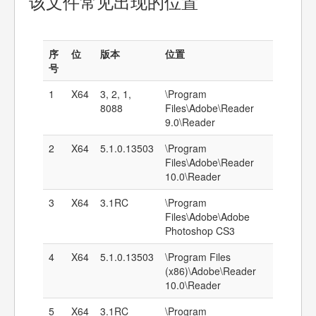
该文件常见出现的位置
序
位
版本
位置
号
1
X64
3, 2, 1,
\Program
8088
Files\Adobe\Reader
9.0\Reader
2
X64
5.1.0.13503
\Program
Files\Adobe\Reader
10.0\Reader
3
X64
3.1RC
\Program
Files\Adobe\Adobe
Photoshop CS3
4
X64
5.1.0.13503
\Program Files
(x86)\Adobe\Reader
10.0\Reader
5
X64
3.1RC
\Program