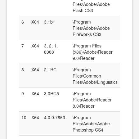
Files\Adobe\Adobe
Flash CS3
6
X64
3.1b1
\Program
Files\Adobe\Adobe
Fireworks CS3
7
X64
3, 2, 1,
\Program Files
8088
(x86)\Adobe\Reader
9.0\Reader
8
X64
2.1RC
\Program
Files\Common
Files\Adobe\Linguistics
9
X64
3.0RC5
\Program
Files\Adobe\Reader
8.0\Reader
10
X64
4.0.0.7863
\Program
Files\Adobe\Adobe
Photoshop CS4