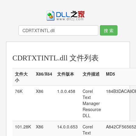
CDRTXTINTL.dll 文件列表
文件大
X86/X64
文件版本
文件描述
MD5
小
76K
X86
1.0.0.458
Corel
184B3DACA9D
Text
Manager
Resource
DLL
101.28K
X86
14.0.0.653
Corel
A842CF56565
Text