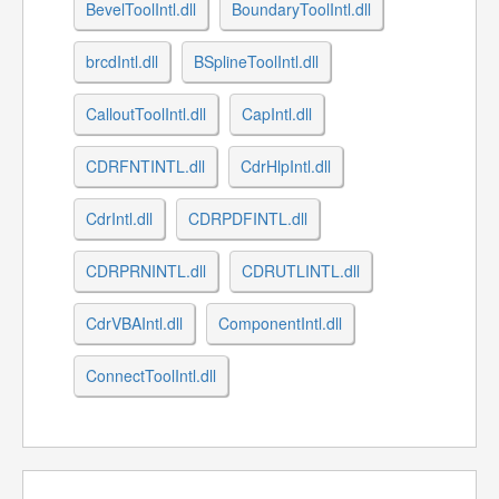
BevelToolIntl.dll
BoundaryToolIntl.dll
brcdIntl.dll
BSplineToolIntl.dll
CalloutToolIntl.dll
CapIntl.dll
CDRFNTINTL.dll
CdrHlpIntl.dll
CdrIntl.dll
CDRPDFINTL.dll
CDRPRNINTL.dll
CDRUTLINTL.dll
CdrVBAIntl.dll
ComponentIntl.dll
ConnectToolIntl.dll